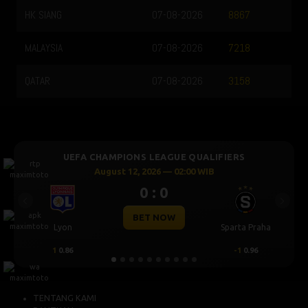
HK SIANG
07-08-2026
8867
MALAYSIA
07-08-2026
7218
QATAR
07-08-2026
3158
UEFA CHAMPIONS LEAGUE QUALIFIERS
August 12, 2026 — 02:00 WIB
0 : 0
Previous
Next
BET NOW
Lyon
Sparta Praha
1
0.86
-1
0.96
TENTANG KAMI