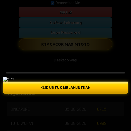
Remember Me
Masuk
Daftar Sekarang
Lupa Password
RTP GACOR MAXIMTOTO
Desktop
Wap
KLIK UNTUK MELANJUTKAN
Togel Result
SINGAPORE
05-08-2026
0715
TOTO WUHAN
08-08-2026
6989