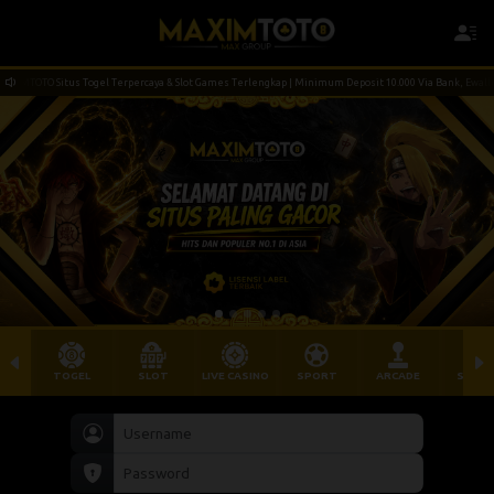
IMTOTO Situs Togel Terpercaya & Slot Games Terlengkap | Minimum Deposit 10.000 Via Bank, Ewallet, Q
TOGEL
SLOT
LIVE CASINO
SPORT
ARCADE
SABU